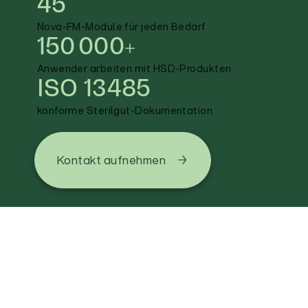
45
Nova-FM-Module für jeden Bedarf
150 000+
Anwender arbeiten mit HSD-Produkten
ISO 13485
konforme Sterilgut-Dokumentation
Kontakt aufnehmen