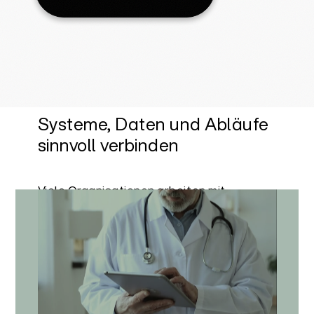
Systeme, Daten und Abläufe
sinnvoll verbinden
Viele Organisationen arbeiten mit
gewachsenen Systemlandschaften,
manuellen Abläufen und Daten, die an
verschiedenen Orten gepflegt werden.
Leantris bringt Struktur in diese
Komplexität: Wir analysieren Prozesse,
verbinden Systeme und entwickeln
digitale Lösungen, die zur Organisation
passen.